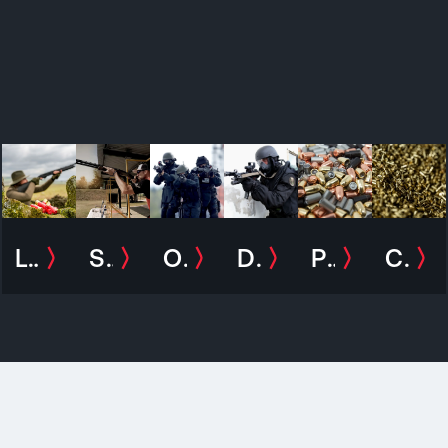
Lov a myslivost
Sport
Ozbrojené složky
Defence
Příslušenství
Civilní užívání